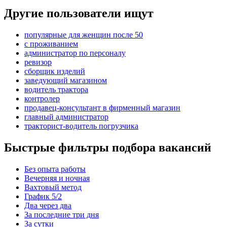
Другие пользователи ищут
популярные для женщин после 50
с проживанием
администратор по персоналу
ревизор
сборщик изделий
заведующий магазином
водитель трактора
контролер
продавец-консультант в фирменный магазин
главный администратор
тракторист-водитель погрузчика
Быстрые фильтры подбора вакансий
Без опыта работы
Вечерняя и ночная
Вахтовый метод
График 5/2
Два через два
За последние три дня
За сутки