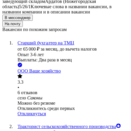
заведующий складом
Ардатов (Нижегородская
область)
5/2
6/1
Ключевые слова в названии вакансии, в
названии компании и в описании вакансии
В мессенджер
На почту
Вакансии по похожим запросам
Старший бухгалтер на ТМЦ
от
65 000
₽
за месяц,
до вычета налогов
Опыт 3-6 лет
Выплаты: Два раза в месяц
ООО
Ваше хозяйство
3.3
•
6
отзывов
село Саконы
Можно без резюме
Откликнитесь среди первых
Откликнуться
Тракторист сельскохозяйственного производства