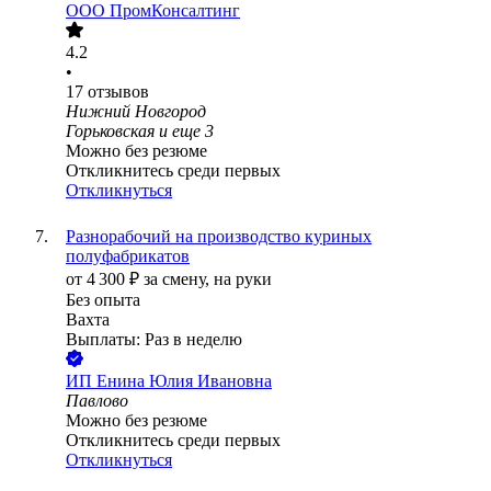
ООО
ПромКонсалтинг
4.2
•
17
отзывов
Нижний Новгород
Горьковская
и еще
3
Можно без резюме
Откликнитесь среди первых
Откликнуться
Разнорабочий на производство куриных
полуфабрикатов
от
4 300
₽
за смену,
на руки
Без опыта
Вахта
Выплаты: Раз в неделю
ИП
Енина Юлия Ивановна
Павлово
Можно без резюме
Откликнитесь среди первых
Откликнуться