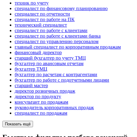
техник по учету
специалист по финансовому планированию
специалист по отчетности
специалист по работе на ПК
технический специалист
специалист по работе с клиентами
специалист по работе с клиентами банка
специалист по управлению персоналом
главный специалист по корпоративным продажам
финансовый директор
старший бухгалтер по учету ТМЦ
бухгалтер по авансовым отчетам
бухгалтер ТМЦ
бухгалтер по расчетам с контрагентами
бухгалтер по работе с подотчетными лицами
старший мастер
директор розничных продаж
директор по продукту
консультант по продажам
руководитель корпоративных продаж
специалист по продажам
Показать ещё