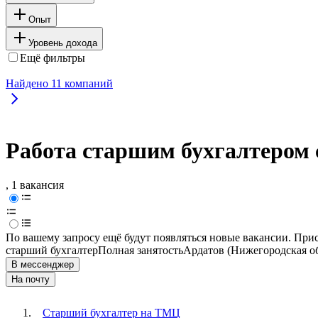
Опыт
Уровень дохода
Ещё фильтры
Найдено
11
компаний
Работа старшим бухгалтером 
, 1 вакансия
По вашему запросу ещё будут появляться новые вакансии. При
старший бухгалтер
Полная занятость
Ардатов (Нижегородская об
В мессенджер
На почту
Старший бухгалтер на ТМЦ