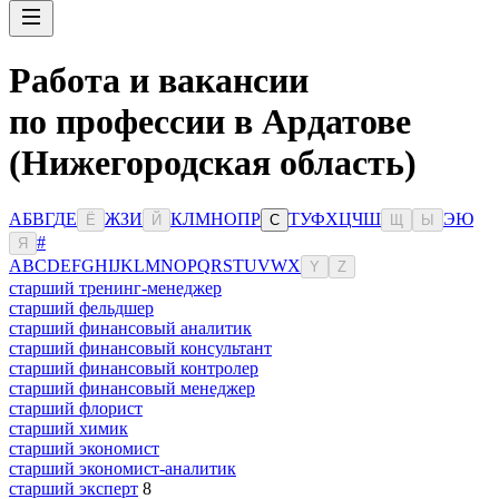
Работа и вакансии
по профессии в Ардатове
(Нижегородская область)
А
Б
В
Г
Д
Е
Ж
З
И
К
Л
М
Н
О
П
Р
Т
У
Ф
Х
Ц
Ч
Ш
Э
Ю
Ё
Й
С
Щ
Ы
#
Я
A
B
C
D
E
F
G
H
I
J
K
L
M
N
O
P
Q
R
S
T
U
V
W
X
Y
Z
старший тренинг-менеджер
старший фельдшер
старший финансовый аналитик
старший финансовый консультант
старший финансовый контролер
старший финансовый менеджер
старший флорист
старший химик
старший экономист
старший экономист-аналитик
старший эксперт
8