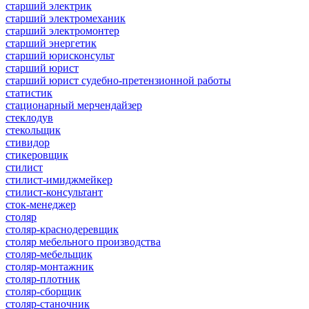
старший электрик
старший электромеханик
старший электромонтер
старший энергетик
старший юрисконсульт
старший юрист
старший юрист судебно-претензионной работы
статистик
стационарный мерчендайзер
стеклодув
стекольщик
стивидор
стикеровщик
стилист
стилист-имиджмейкер
стилист-консультант
сток-менеджер
столяр
столяр-краснодеревщик
столяр мебельного производства
столяр-мебельщик
столяр-монтажник
столяр-плотник
столяр-сборщик
столяр-станочник