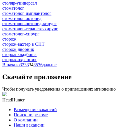
столяр-универсал
стоматолог
стоматолог-имплантолог
стоматолог-ортопед
стоматолог-ортопед-хирург
стоматолог-терапевт-хирург
стоматолог-хирург
сторож
сторож-вахтер в СНТ
сторож-дворник
сторож кладбища
сторож-охранник
В начало
32
33
34
35
36
дальше
Скачайте приложение
Чтобы получать уведомления о приглашениях мгновенно
HeadHunter
Размещение вакансий
Поиск по резюме
О компании
Наши вакансии