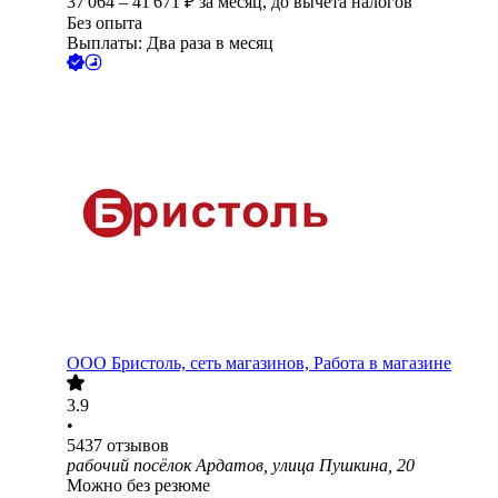
37 064
–
41 671
₽
за месяц,
до вычета налогов
Без опыта
Выплаты: Два раза в месяц
ООО
Бристоль, сеть магазинов, Работа в магазине
3.9
•
5437
отзывов
рабочий посёлок Ардатов, улица Пушкина, 20
Можно без резюме