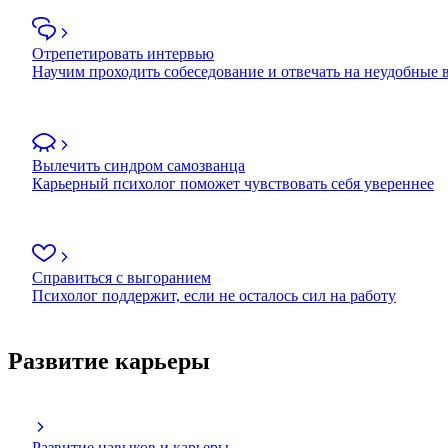
Отрепетировать интервью
Научим проходить собеседование и отвечать на неудобные
Вылечить синдром самозванца
Карьерный психолог поможет чувствовать себя увереннее
Справиться с выгоранием
Психолог поддержит, если не осталось сил на работу
Развитие карьеры
Развитие навыков и карьеры