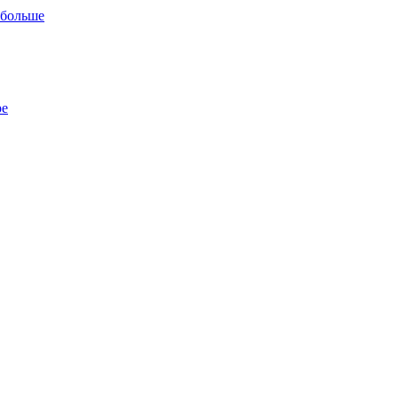
 больше
ре