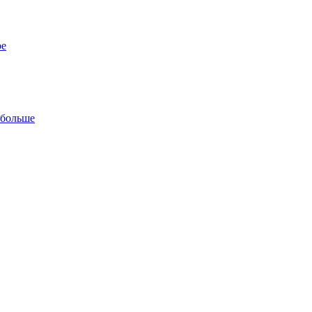
ре
 больше