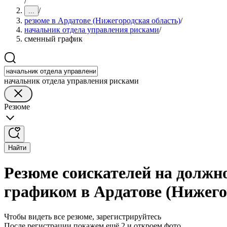
/
/
...
резюме в Ардатове (Нижегородская область)
/
начальник отдела управления рисками
/
сменный график
начальник отдела управления рисками
Резюме
Найти
Резюме соискателей на должн
графиком в Ардатове (Нижего
Чтобы видеть все резюме, зарегистрируйтесь
После регистрации покажем ещё 2 и откроем фото