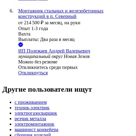
Монтажник стальных и железобетонных
конструкций в п. Северный
от
214 500
₽
за месяц,
на руки
Опыт 1-3 года
Вахта
Выплаты: Два раза в месяц
ИП
Полежаев Андрей Валерьевич
муниципальный округ Новая Земля
Можно без резюме
Откликнитесь среди первых
Откликнуться
Другие пользователи ищут
с проживанием
техник-электрик
электрогазосварщик
резчик металла
электромонтажник
машинист конвейера
сборщик изделий