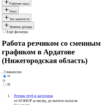
Рабочие часы
Опыт
Тип занятости
Уровень дохода
Ещё фильтры
Работа резчиком со сменным
графиком в Ардатове
(Нижегородская область)
, 3 вакансии
Резчик труб и заготовок
от
65 000
₽
за месяц,
до вычета налогов