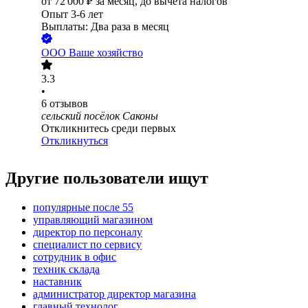
от
72 000
₽
за месяц,
до вычета налогов
Опыт 3-6 лет
Выплаты: Два раза в месяц
ООО
Ваше хозяйство
3.3
•
6
отзывов
сельский посёлок Саконы
Откликнитесь среди первых
Откликнуться
Другие пользователи ищут
популярные после 55
управляющий магазином
директор по персоналу
специалист по сервису
сотрудник в офис
техник склада
наставник
администратор директор магазина
главный технолог