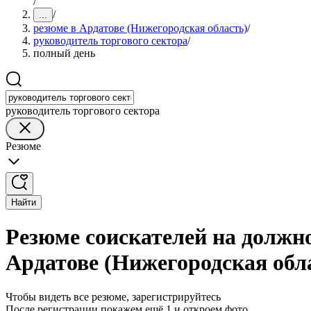
/
/
...
резюме в Ардатове (Нижегородская область)
/
руководитель торгового сектора
/
полный день
руководитель торгового сектора
Резюме
Найти
Резюме соискателей на должно
Ардатове (Нижегородская обл
Чтобы видеть все резюме, зарегистрируйтесь
После регистрации покажем ещё 1 и откроем фото