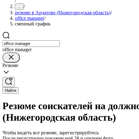
/
/
...
резюме в Ардатове (Нижегородская область)
/
office manager
/
сменный график
office manager
Резюме
Найти
Резюме соискателей на должно
(Нижегородская область)
Чтобы видеть все резюме, зарегистрируйтесь
После регистрации покажем ещё 28 и откроем фото