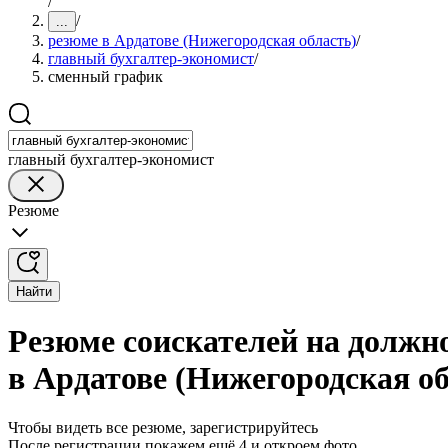
/
/
...
резюме в Ардатове (Нижегородская область)
/
главный бухгалтер-экономист
/
сменный график
главный бухгалтер-экономист
Резюме
Найти
Резюме соискателей на должн
в Ардатове (Нижегородская об
Чтобы видеть все резюме, зарегистрируйтесь
После регистрации покажем ещё 4 и откроем фото