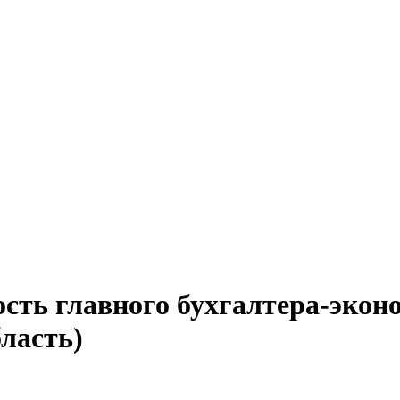
ость главного бухгалтера-эко
ласть)