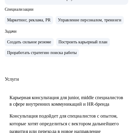
компаниях с нуля, создавал и внедрял EVP, и новые
концепции бренда работодателя
Специализации
• организовывал различные мероприятия от 10 до 1000
Маркетинг, реклама, PR
Управление персоналом, тренинги
человек для внешних и внутренних участников
• сейчас развиваю бренд работодателя в лидере HR-tech
Задачи
России.
Создать сильное резюме
Построить карьерный план
• спикер профильных конференций и эксперт в области
Проработать стратегию поиска работы
развития HR-бренда
С чем помогу:
• сформулировать карьерную цель и разработать план для
Услуги
ее достижения
• определить ваши сильные стороны и навыки,
Карьерная консультация для junior, middle специалистов
необходимые для достижения этой цели
в сфере внутренних коммуникаций и HR-бренда
• подготовиться к карьерному переходу в сферу
Консультация подойдет для специалистов с опытом,
внутренних коммуникаций, HR-бренда или
которые хотят определиться с вектором дальнейшего
корпоративного event-менеджера, особенно в ИТ-сферу
развития или перехода в новое направление
• подготовить или переработать кейсы для поиска работы