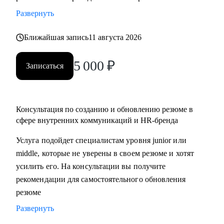
• разработать стратегию поиска работы или роста внутри
Развернуть
вашей компании
• помочь разобраться с нюансами работы по этим
Ближайшая запись
11 августа 2026
направлениями и с тем, как это устроено в различных
5 000
₽
компаниях и отраслях
Записаться
• проанализировать ваше текущее резюме и дать советы
Кому могу помочь:
Консультация по созданию и обновлению резюме в
• специалистам, которые хотят развиваться в сфере
сфере внутренних коммуникаций и HR-бренда
внутренних коммуникаций, HR-бренда, корпоративных
Услуга подойдет специалистам уровня junior или
мероприятий, комьюнити-менеджмента
middle, которые не уверены в своем резюме и хотят
• тем, кто хочет сменить карьерный трек и перейти во
усилить его. На консультации вы получите
внутриком, HR-бренд и корпоративный ивент
рекомендации для самостоятельного обновления
• специалистам уровня Junior и Middle: внутренние
резюме
коммуникации, HR-бренд, event-менеджер
Развернуть